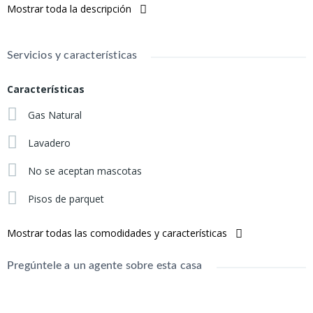
Mostrar toda la descripción
Living - Comedor 5,45 x 3
Cocina 4,10 x 2,25
Baño 2.20 x 1.70
Servicios y características
1 Dormitorio 3.10 x 3.20
2 Dormitorio 2.55 x 5
Características
Balcón con Lavadero 1.50 x 2.20
Gas Natural
Lavadero
No se aceptan mascotas
Pisos de parquet
Mostrar todas las comodidades y características
Pregúntele a un agente sobre esta casa