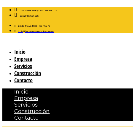
0342 4590948 / 0342 155 590 117
0342 155 661 505
25 de Mayo 1730 - Santa Fe
info@incosursantafe.com.ar
Inicio
Empresa
Servicios
Construcción
Contacto
Inicio
Empresa
Servicios
Construcción
Contacto