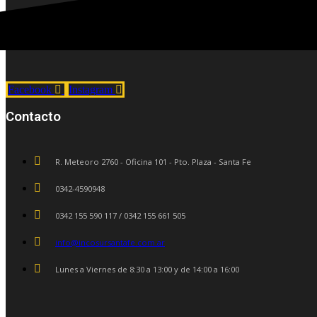
Facebook
Instagram
Contacto
R. Meteoro 2760 - Oficina 101 - Pto. Plaza - Santa Fe
0342-4590948
0342 155 590 117 / 0342 155 661 505
info@incosursantafe.com.ar
Lunes a Viernes de 8:30 a 13:00 y de 14:00 a 16:00