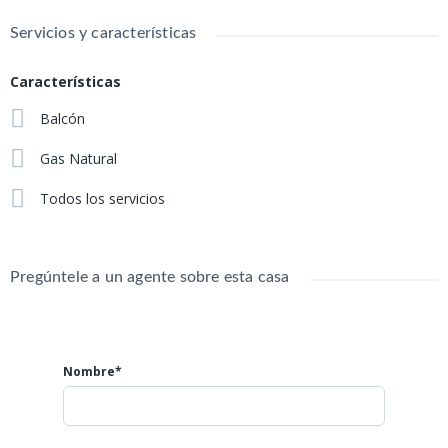
Medidas:
Servicios y características
Ambiente amplio 3 x 8,20 mtros.
Baño: 1,70 x 2,20 mtros.
Características
Cocina semi integrada 1,70 x 1,80 mtros.
Balcón
Balcón con lavadero 3,90 x 0,90 mtros.
Gas Natural
Disponible a principio de Marzo/26
Todos los servicios
Pregúntele a un agente sobre esta casa
Nombre*