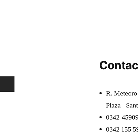
Contac
R. Meteoro 
Plaza - San
0342-4590
0342 155 59