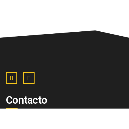
Contacto
R. Meteoro 2760 - Oficina 101 - Pto. Plaza - Santa
Fe