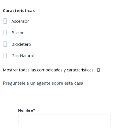
Cuenta con: heladera, cocina, calefactores, splits, TV, sillón, mesa
y sillas, cama, etc.
Características
Ascensor
Balcón
Bicicletero
Gas Natural
Mostrar todas las comodidades y características
Pregúntele a un agente sobre esta casa
Nombre*