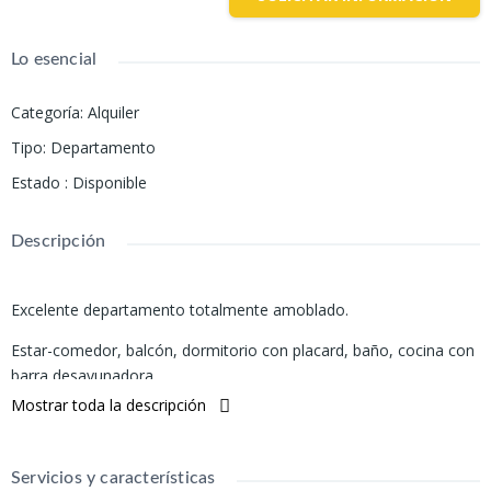
Lo esencial
Categoría
:
Alquiler
Tipo
:
Departamento
Estado
:
Disponible
Descripción
Excelente departamento totalmente amoblado.
Estar-comedor, balcón, dormitorio con placard, baño, cocina con
barra desayunadora.
Mostrar toda la descripción
El edificio cuenta con: bicicletero, SUM, pileta.
Posibilidad de cochera.
Servicios y características