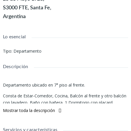
S3000 FTE, Santa Fe,
Argentina
Lo esencial
Tipo
:
Departamento
Descripción
Departamento ubicado en 7° piso al frente.
Consta de Estar-Comedor, Cocina, Balcón al frente y otro balcón
con lavadero, Baño con bañera, 1 Dormitorio con placard.
Cochera.
Mostrar toda la descripción
Muy luminoso y ventilado. Amoblamiento moderno.
Servicios y características
Todos los servicios.