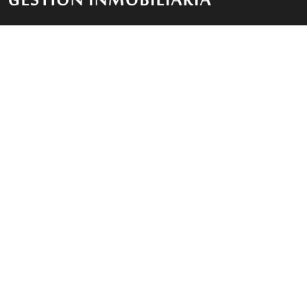
Contacto
R. Meteoro 2760 - Oficina 101 - Pto. Plaza - Santa
Fe
0342-4590948
0342 155 590 117 / 0342 155 661 505
info@incosursantafe.com.ar
Lunes a Viernes de 8:30 a 13:00 y de 14:00 a 16:00