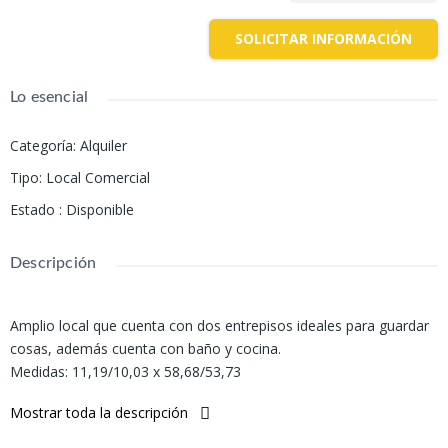
SOLICITAR INFORMACIÓN
Lo esencial
Categoría
:
Alquiler
Tipo
:
Local Comercial
Estado
:
Disponible
Descripción
Amplio local que cuenta con dos entrepisos ideales para guardar
cosas, además cuenta con baño y cocina.
Medidas: 11,19/10,03 x 58,68/53,73
ST: 563,74 m2
Mostrar toda la descripción
SC: 688,17 m2
Entrepiso 1: 124,92 m2